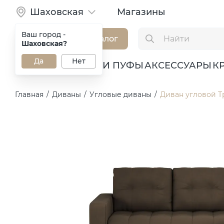
Шаховская
Магазины
Ваш город -
Каталог
Шаховская?
Да
Нет
ДИВАНЫ
КРЕСЛА И ПУФЫ
АКСЕССУАРЫ
К
Главная
/
Диваны
/
Угловые диваны
/
Диван угловой Т