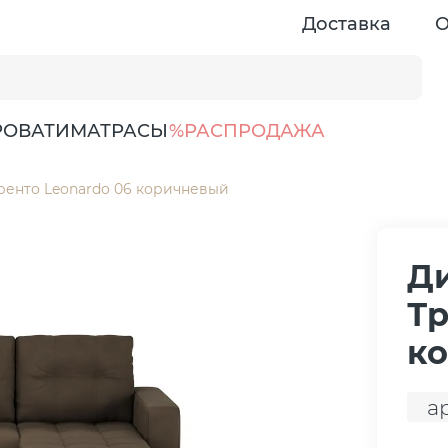
Доставка
О
РОВАТИ
МАТРАСЫ
%РАСПРОДАЖА
ренто Leonardo 06 коричневый
Ди
Тр
к
а