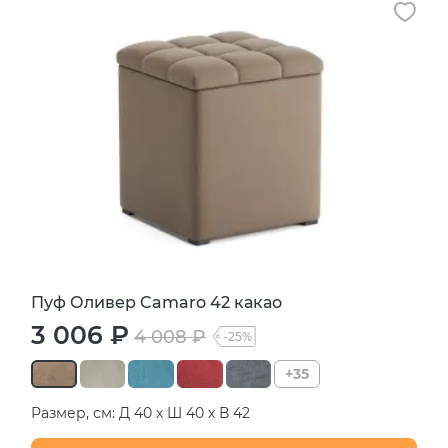
Пуф Оливер Camaro 42 какао
3 006 ₽
4 008 ₽
-25%
+35
Размер, см: Д 40 х Ш 40 х В 42