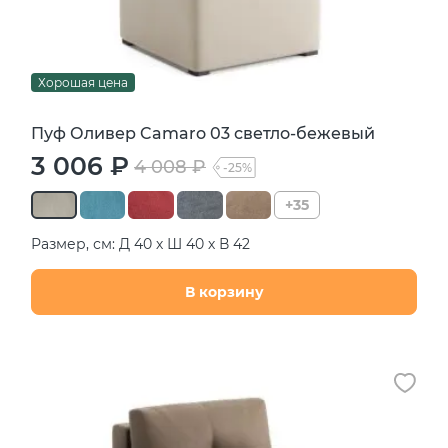
Хорошая цена
Пуф Оливер Camaro 03 светло-бежевый
3 006 ₽
4 008 ₽
-25%
+35
Размер, см: Д 40 х Ш 40 х В 42
В корзину