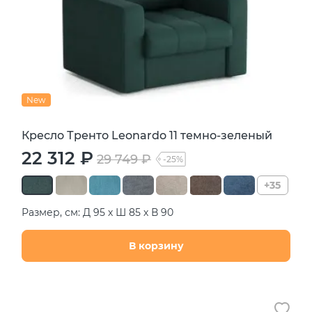
New
Кресло Тренто Leonardo 11 темно-зеленый
22 312 ₽
29 749 ₽
-25%
+35
Размер, см: Д 95 х Ш 85 х В 90
В корзину