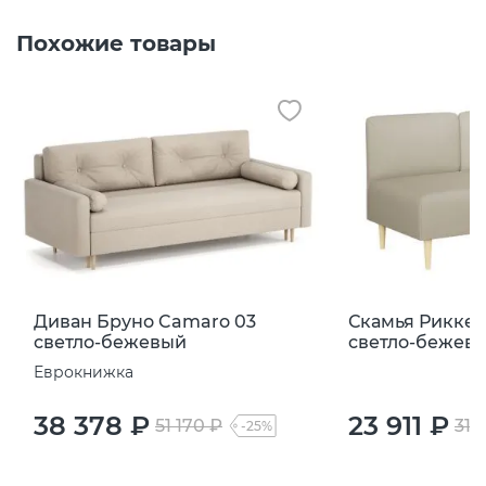
Похожие товары
Диван Бруно Camaro 03
Скамья Рикке 
светло-бежевый
светло-бежев
Еврокнижка
38 378 ₽
23 911 ₽
51 170 ₽
31 
-25%