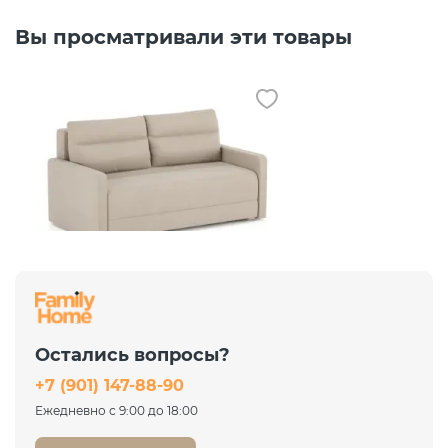
Вы просматривали эти товары
Распродажа
Диван Хортон Camaro 03
светло-бежевый
Аккордеон евро
Остались вопросы?
35 451 ₽
+7 (901) 147-88-90
47 268 ₽
-25%
Ежедневно с 9:00 до 18:00